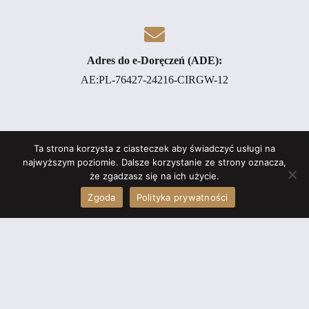
Adres do e-Doręczeń (ADE):
AE:PL-76427-24216-CIRGW-12
Ta strona korzysta z ciasteczek aby świadczyć usługi na
najwyższym poziomie. Dalsze korzystanie ze strony oznacza,
ePUAP:
że zgadzasz się na ich użycie.
/KomornikPB/domyslna
Zgoda
Polityka prywatności
ID EPU:
3358